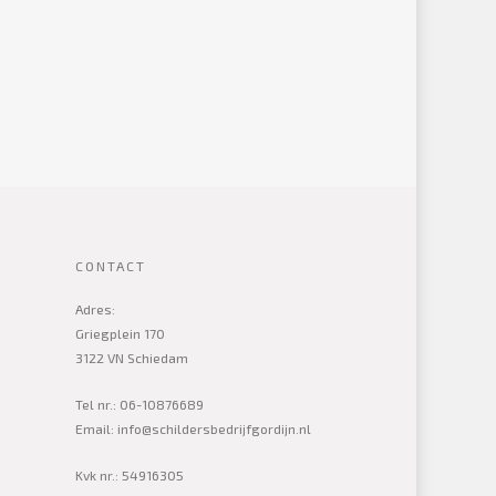
CONTACT
Adres:
Griegplein 170
3122 VN Schiedam
Tel nr.: 06-10876689
Email: info@schildersbedrijfgordijn.nl
Kvk nr.: 54916305