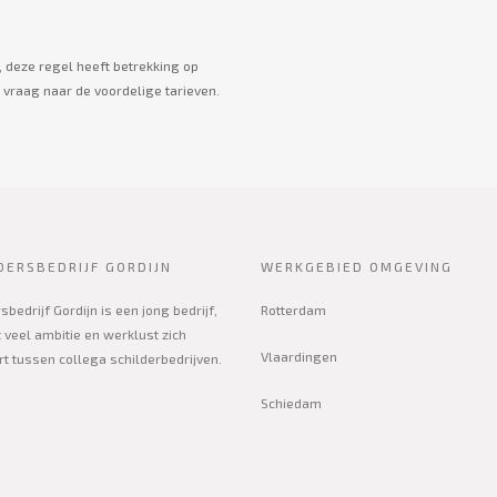
, deze regel heeft betrekking op
raag naar de voordelige tarieven.
DERSBEDRIJF GORDIJN
WERKGEBIED OMGEVING
sbedrijf Gordijn is een jong bedrijf,
Rotterdam
 veel ambitie en werklust zich
Vlaardingen
rt tussen collega schilderbedrijven.
Schiedam